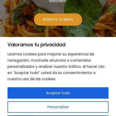
naturales!
RESERVA TU MESA
Valoramos tu privacidad
ALÉRGENOS
Usamos cookies para mejorar su experiencia de
1-Gluten 2-Huevos 3-Crustáceos 4-Pescado 5-Soja
navegación, mostrarle anuncios o contenidos
6-Moluscos 7-Lácteos 8-Cacahuetes 9-F. Secos 10-
Apio 11-Mostaza 12-Sésamo 13-Altramuces 14-
personalizados y analizar nuestro tráfico. Al hacer clic
Sulfitos
en “Aceptar todo” usted da su consentimiento a
nuestro uso de las cookies.
Aceptar todo
Personalizar
Copyright © 2026 Pinsa Di Roma Restaurante
Politica de Privacidad