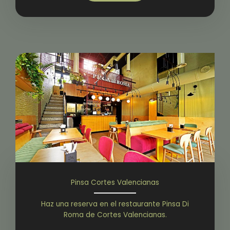
Pinsa Cortes Valencianas
Haz una reserva en el restaurante Pinsa Di
Roma de Cortes Valencianas.