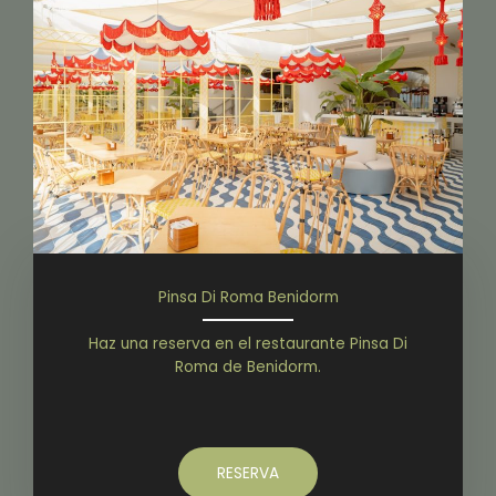
Pinsa Di Roma Benidorm
Haz una reserva en el restaurante Pinsa Di
Roma de Benidorm.
RESERVA