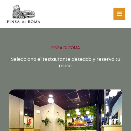
Ir
al
contenido
PINSA DI ROMA
Selecciona el restaurante deseado y reserva tu
mesa.