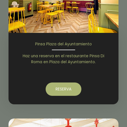
Pinsa Plaza del Ayuntamiento
Haz una reserva en el restaurante Pinsa Di
Roma en Plaza del Ayuntamiento.
RESERVA